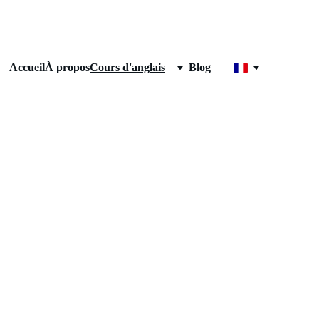
Accueil
À propos
Cours d'anglais
Blog
tc., en individuel ou en groupe.